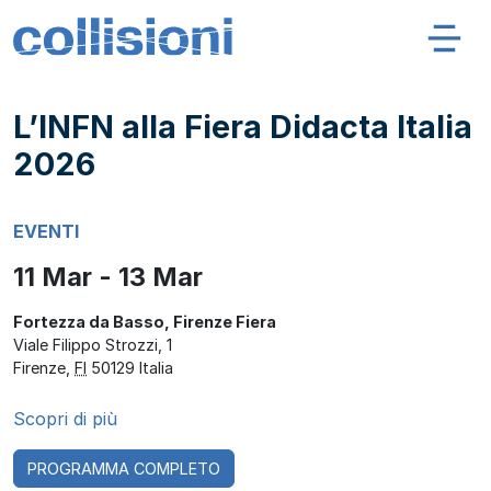
Salta al contenuto
Navigazione principale
Collisioni – INFN
L’INFN alla Fiera Didacta Italia
2026
EVENTI
11 Mar - 13 Mar
Fortezza da Basso, Firenze Fiera
Viale Filippo Strozzi, 1
Firenze
,
FI
50129
Italia
Scopri di più
PROGRAMMA COMPLETO