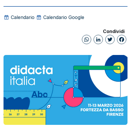
Calendario
Calendario Google
Condividi
WhatsAp
Linked
Twi