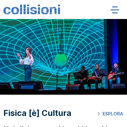
Salta al contenuto
Navigazione principale
Collisioni – INFN
Fisica [è] Cultura
ESPLORA