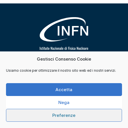
Gestisci Consenso Cookie
Segui INFN su
Usiamo cookie per ottimizzare il nostro sito web ed i nostri servizi.
Contatti
Cookie e consensi
Privacy
Accetta
Credits
Nega
© 2026 Istituto Nazionale di Fisica Nucleare. Tutti i
Preferenze
diritti sono riservati.