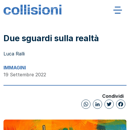
Salta al contenuto
Navigazione principale
Collisioni – INFN
Due sguardi sulla realtà
Luca Ralli
IMMAGINI
19 Settembre 2022
Condividi
WhatsAp
Linked
Twi