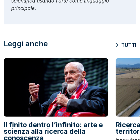
scientifica usando l’arte come linguaggio
principale.
Leggi anche
TUTTI
Il finito dentro l’infinito: arte e
Ricerca
scienza alla ricerca della
territor
conoscenza