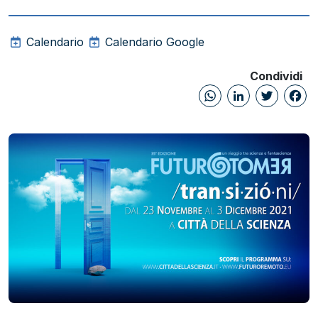
Calendario
Calendario Google
Condividi
WhatsAp
Linked
Twi