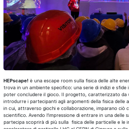
ok
HEPscape!
è una escape room sulla fisica delle alte energ
trova in un ambiente specifico: una serie di indizi e sfide
poter concludere il gioco. Il progetto, caratterizzato da 
introdurre i partecipanti agli argomenti della fisica dell
in cui, attraverso giochi e collaborazione, imparano ciò ch
scientifico. Avendo l’impressione di entrare in una delle 
partecipa scoprirà di più sulla fisica delle particelle e le
acceleratore di particelle LHC al CERN di Ginevra e sull