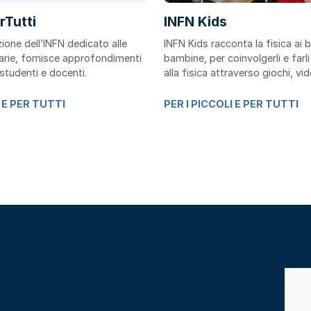
rTutti
INFN Kids
zione dell’INFN dedicato alle
INFN Kids racconta la fisica ai b
rie, fornisce approfondimenti
bambine, per coinvolgerli e far
 studenti e docenti.
alla fisica attraverso giochi, vid
I E PER TUTTI
PER I PICCOLI E PER TUTTI