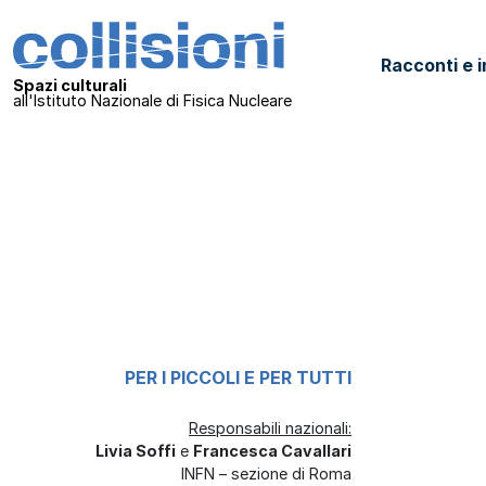
Salta al contenuto
Collisioni – INFN
Racconti e i
Navigazione principale
Spazi culturali
all'Istituto Nazionale di Fisica Nucleare
PER I PICCOLI E PER TUTTI
Responsabili nazionali:
Livia Soffi
e
Francesca Cavallari
INFN – sezione di Roma