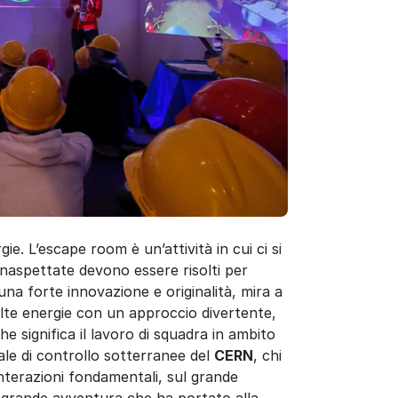
ie. L’escape room è un’attività in cui ci si
 inaspettate devono essere risolti per
una forte innovazione e originalità, mira a
e alte energie con un approccio divertente,
e significa il lavoro di squadra in ambito
sale di controllo sotterranee del
CERN
, chi
 interazioni fondamentali, sul grande
a grande avventura che ha portato alla