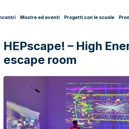
ncontri
Mostre ed eventi
Progetti con le scuole
Prod
HEPscape! – High Ene
escape room