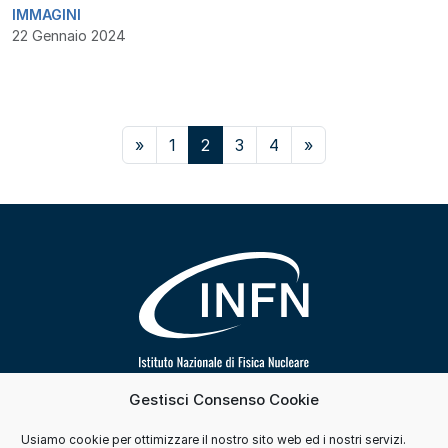
IMMAGINI
22 Gennaio 2024
Navigazione articoli
»
1
2
3
4
»
Gestisci Consenso Cookie
Segui INFN su
Usiamo cookie per ottimizzare il nostro sito web ed i nostri servizi.