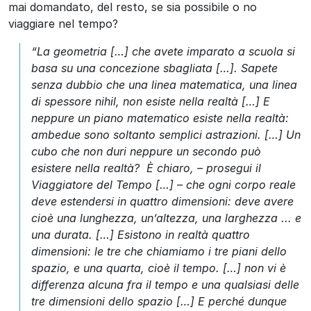
mai domandato, del resto, se sia possibile o no
viaggiare nel tempo?
“
La geometria […] che avete imparato a scuola si
basa su una concezione s
b
ag
li
ata
[…]
.
Sapete
senza dubbio che una linea matematica, una linea
di spessore nihil, non esiste nella realtà
[…]
E
neppure un piano matemat
i
c
o esiste nella rea
l
tà
:
am
bedue sono soltanto semplici astrazioni. […]
Un
cubo che non duri neppure un secondo può
esistere
nella realtà?
È chiaro, – prosegui il
Viaggiatore del Tempo […] – che ogni corpo reale
deve estendersi in quattro dimension
i
:
deve avere
cioè una
l
u
n
g
h
ezza, un’altezza, una larghezza ..
.
e
una durata
.
[…]
Esistono in realtà quattro
dimension
i
:
le tre che chiamiamo i tre piani dello
spazio, e una quarta, cioè il tempo
.
[…]
non vi è
differenza alcuna fra il tempo e una qualsiasi delle
tre dimensioni dello spazio [
…]
E perché dunque