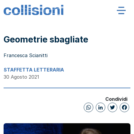
Salta al contenuto
Navigazione principale
Collisioni – INFN
Geometrie sbagliate
Francesca Scianitti
STAFFETTA LETTERARIA
30 Agosto 2021
Condividi
WhatsAp
Linked
Twi