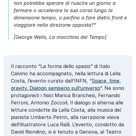
non potrebbe sperare di r
i
uscire un giorno a
fermare o accelerare
l
a sua corsa
l
u
n
go la
dimensione tempo, o perfino a fare dietro front e
viaggiare nella direzione opposta?
”
[
George Wells, La macchina del Tempo]
Il racconto “La forma dello spazio” di Italo
Calvino ha accompagnato, nella lettura di Lella
Costa, l’evento curato dall’INFN, “
Space, time,
gravity. Dialogo semiserio sull’universo
”. Ne sono
protagonisti i fisici Marica Branchesi, Fernando
Ferroni, Antonio Zoccoli. Il dialogo si alterna alle
letture condotte da Lella Costa, alla musica del
pianista Umberto Petrin, alla narrazione visiva
dell’illustratore Luca Ralli. L’evento, condotto da
David Riondino, si è tenuto a Genova, al Teatro