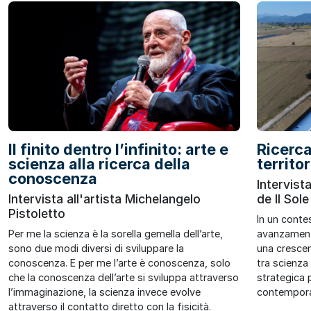
Il finito dentro l’infinito: arte e
Ricerca
scienza alla ricerca della
territor
conoscenza
Intervist
Intervista all'artista Michelangelo
de Il Sol
Pistoletto
In un conte
Per me la scienza è la sorella gemella dell’arte,
avanzamenti
sono due modi diversi di sviluppare la
una crescen
conoscenza. E per me l’arte è conoscenza, solo
tra scienz
che la conoscenza dell’arte si sviluppa attraverso
strategica p
l’immaginazione, la scienza invece evolve
contempor
attraverso il contatto diretto con la fisicità.