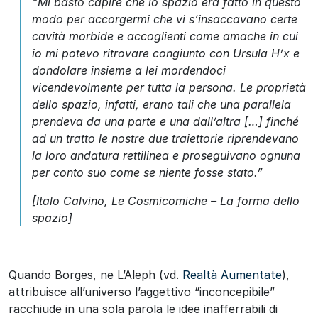
“Mi bastò capire che lo spazio era fatto in questo
modo per accorgermi che vi s’insaccavano certe
cavità morbide e accoglienti come amache in cui
io mi potevo ritrovare congiunto con Ursula H’x e
dondolare insieme a lei mordendoci
vicendevolmente per tutta la persona. Le proprietà
dello spazio, infatti, erano tali che una parallela
prendeva da una parte e una dall’altra […] finché
ad un tratto le nostre due traiettorie riprendevano
la loro andatura rettilinea e proseguivano ognuna
per conto suo come se niente fosse stato.”
[Italo Calvino, Le Cosmicomiche – La forma dello
spazio]
Quando Borges, ne L’Aleph (vd.
Realtà Aumentate
),
attribuisce all’universo l’aggettivo “inconcepibile”
racchiude in una sola parola le idee inafferrabili di