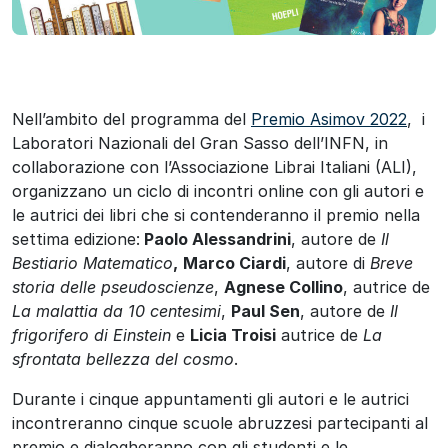
Nell’ambito del programma del
Premio Asimov 2022
, i
Laboratori Nazionali del Gran Sasso dell’INFN, in
collaborazione con l’Associazione Librai Italiani (ALI),
organizzano un ciclo di incontri online con gli autori e
le autrici dei libri che si contenderanno il premio nella
settima edizione:
Paolo Alessandrini
, autore de
Il
Bestiario Matematico
,
Marco Ciardi
, autore di
Breve
storia delle pseudoscienze
,
Agnese Collino
, autrice de
La malattia da 10 centesimi
,
Paul Sen
, autore de
Il
frigorifero di Einstein
e
Licia Troisi
autrice de
La
sfrontata bellezza del cosmo
.
Durante i cinque appuntamenti gli autori e le autrici
incontreranno cinque scuole abruzzesi partecipanti al
premio e dialogheranno con gli studenti e le