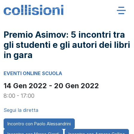
Salta al contenuto
Navigazione principale
Collisioni – INFN
Premio Asimov: 5 incontri tra
gli studenti e gli autori dei libri
in gara
EVENTI
ONLINE
SCUOLA
14 Gen 2022 - 20 Gen 2022
8:00 - 17:00
Segui la diretta
Incontro con Paolo Alessandrini