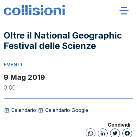
Salta al contenuto
Navigazione principale
Collisioni – INFN
Oltre il National Geographic
Festival delle Scienze
EVENTI
9 Mag 2019
0:00
Calendario
Calendario Google
Condividi
WhatsAp
Linked
Twi