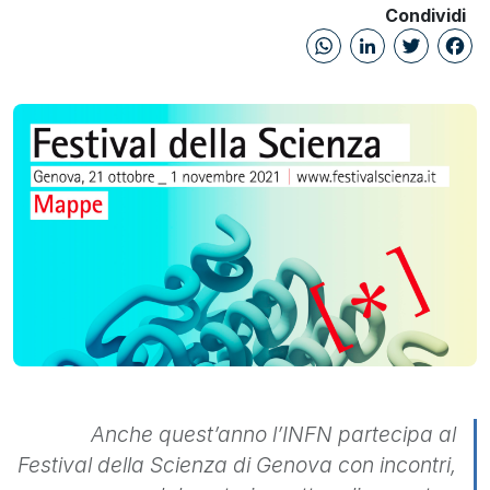
Condividi
WhatsAp
Linked
Twi
Anche quest’anno l’INFN partecipa al
Festival della Scienza di Genova con incontri,