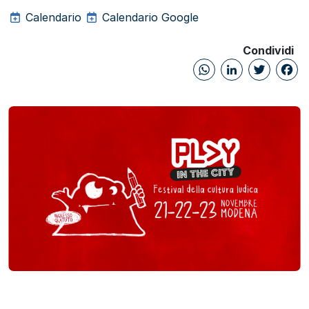
Calendario
Calendario Google
Condividi
WhatsAp
Linked
Twi