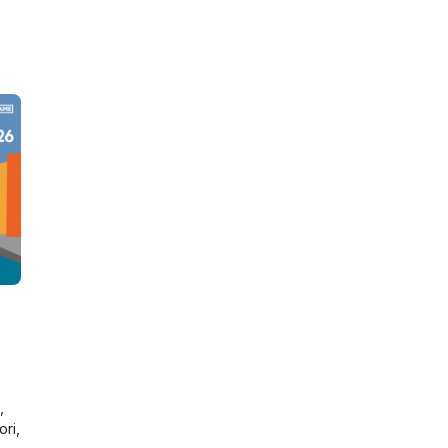
,
ori,