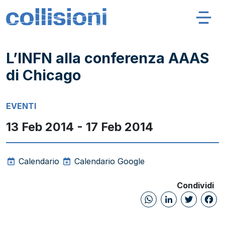
Salta al contenuto
Navigazione principale
Collisioni – INFN
L’INFN alla conferenza AAAS
di Chicago
EVENTI
13 Feb 2014 - 17 Feb 2014
Calendario
Calendario Google
Condividi
WhatsAp
Linked
Twi