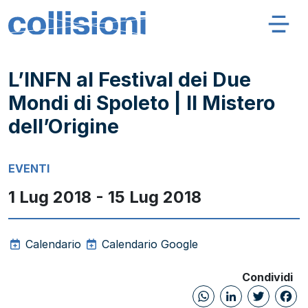
Salta al contenuto
Navigazione principale
Collisioni – INFN
L’INFN al Festival dei Due
Mondi di Spoleto | Il Mistero
dell’Origine
EVENTI
1 Lug 2018 - 15 Lug 2018
Calendario
Calendario Google
Condividi
WhatsAp
Linked
Twi