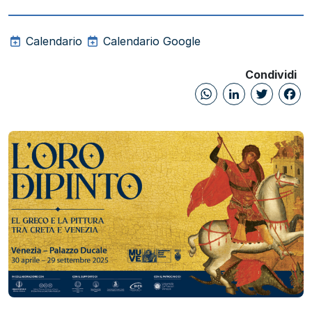
Calendario
Calendario Google
Condividi
WhatsAp
Linked
Twi