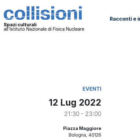
Salta al contenuto
Collisioni – INFN
Racconti e i
Navigazione principale
Spazi culturali
all'Istituto Nazionale di Fisica Nucleare
EVENTI
12 Lug 2022
21:30 - 23:00
Piazza Maggiore
Bologna
,
40126