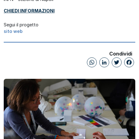
CHIEDI INFORMAZIONI
Segui il progetto
sito web
Condividi
WhatsAp
Linked
Twi