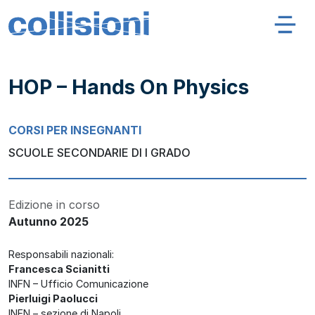
Salta al contenuto
Navigazione principale
Collisioni – INFN
HOP – Hands On Physics
CORSI PER INSEGNANTI
SCUOLE SECONDARIE DI I GRADO
Edizione in corso
Autunno 2025
Responsabili nazionali:
Francesca Scianitti
INFN – Ufficio Comunicazione
Pierluigi Paolucci
INFN – sezione di Napoli