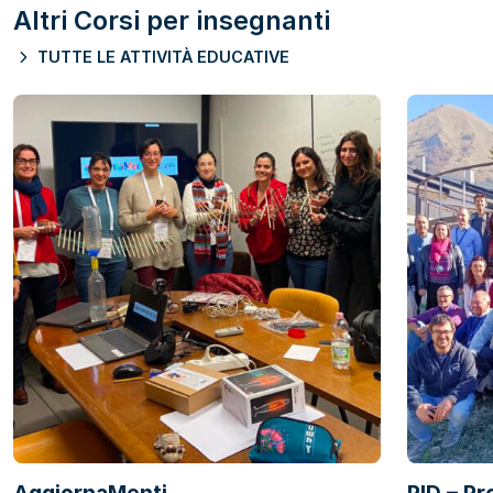
Altri Corsi per insegnanti
TUTTE LE ATTIVITÀ EDUCATIVE
AggiornaMenti
PID – P