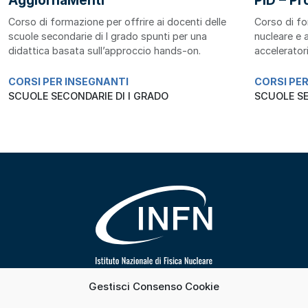
Corso di formazione per offrire ai docenti delle
Corso di fo
scuole secondarie di I grado spunti per una
nucleare e a
didattica basata sull’approccio hands-on.
acceleratori
CORSI PER INSEGNANTI
CORSI PE
SCUOLE SECONDARIE DI I GRADO
SCUOLE SE
Gestisci Consenso Cookie
Segui INFN su