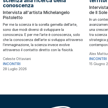
scienza alla ricerca della
territor
conoscenza
Intervist
Intervista all'artista Michelangelo
de Il Sol
Pistoletto
In un conte
Per me la scienza è la sorella gemella dell’arte,
avanzamenti
sono due modi diversi di sviluppare la
una crescen
conoscenza. E per me l’arte è conoscenza, solo
tra scienz
che la conoscenza dell’arte si sviluppa attraverso
strategica p
l’immaginazione, la scienza invece evolve
contempor
attraverso il contatto diretto con la fisicità.
Alex Mattiu
Celeste Ottaviani
INCONTRI
INCONTRI
15 Giugno 
28 Luglio 2026