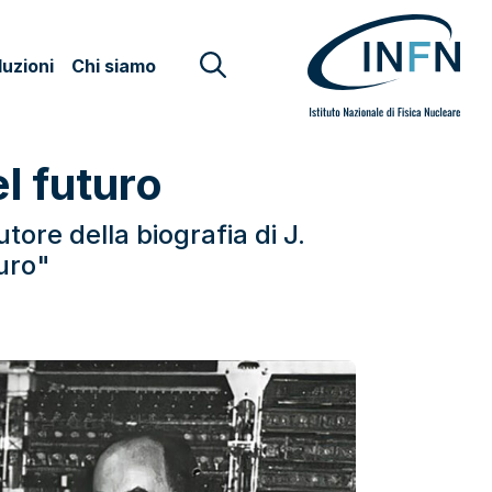
uzioni
Chi siamo
l futuro
ore della biografia di J.
uro"