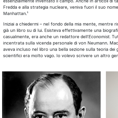
essenzialmente inventato il campo. Anche in articoli di tag
Fredda e alla strategia nucleare, veniva fuori il suo no
Manhattan.¹
Iniziai a chiedermi – nel fondo della mia mente, mentre rim
già un libro su di lui. Esisteva effettivamente una biogra
casualmente, era anche un redattore dell’
Economist
. Tu
incentrata sulla vicenda personale di von Neumann. Macra
aveva incluso nel libro una bella sezione sulla teoria dei 
scientifici era molto vago. Io volevo scrivere un altro gen