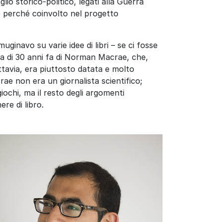
lio storico-politico, legati alla Guerra
me perché coinvolto nel progetto
uginavo su varie idee di libri – se ci fosse
fia di 30 anni fa di Norman Macrae, che,
ttavia, era piuttosto datata e molto
e non era un giornalista scientifico;
giochi, ma il resto degli argomenti
ere di libro.