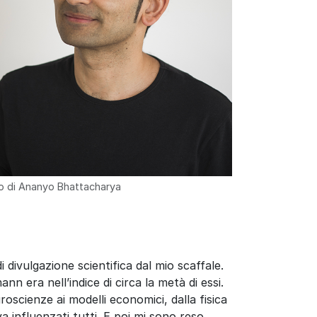
to di Ananyo Bhattacharya
di divulgazione scientifica dal mio scaffale.
n era nell’indice di circa la metà di essi.
oscienze ai modelli economici, dalla fisica
a influenzati tutti. E poi mi sono reso