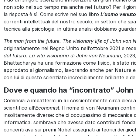
non solo nel suo tempo ma anche nel futuro? Per il giorn
la risposta è sì. Come scrive nel suo libro
L’uomo venuto 
correnti intellettuali del nostro secolo, in settori che spa
tecnica alla psicologia, in ultima analisi dobbiamo guarda
The man from the future. The visionary life of John von
originariamente nel Regno Unito nell’ottobre 2021 e rece
dal futuro. La vita visionaria di John von Neumann
, 2023,
Bhattacharya ha una formazione come fisico, è stato ri
approdato al giornalismo, lavorando anche per Nature 
con lui di questo scienziato incredibilmente brillante e de
Dove e quando ha “incontrato” Joh
Cominciai a imbattermi in lui coscientemente circa dieci
scientifico all’
Economist
. Il nome di von Neumann contin
insolitamente diverse: che ci occupassimo di meccanica qua
informatica, sembrava che avesse dato contributi fondame
concentrava sui premi Nobel assegnati ai teorici dei gi