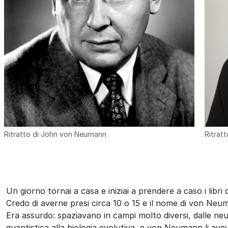
Ritratto di John von Neumann
Ritrat
Un giorno tornai a casa e iniziai a prendere a caso i libri 
Credo di averne presi circa 10 o 15 e il nome di von Neuman
Era assurdo: spaziavano in campi molto diversi, dalle neur
quantistica alla biologia evolutiva, e von Neumann li avev