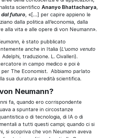
alista scientifico
Ananyo Bhattacharya
,
dal futuro
, «[…] per capire appieno le
ziano dalla politica all’economia, dalla
re alla vita e alle opere di von Neumann».
 Neumann
, è stato pubblicato
ntemente anche in Italia (
L’uomo venuto
 Adelphi, traduzione. L. Civalleri).
cercatore in campo medico e poi è
e per The Economist. Abbiamo parlato
lla sua duratura eredità scientifica.
n von Neumann?
 anni fa, quando ero corrispondente
uava a spuntare in circostanze
ntistica o di tecnologia, di IA o di
ntali a tutti questi campi; quando ci si
ochi, si scopriva che von Neumann aveva