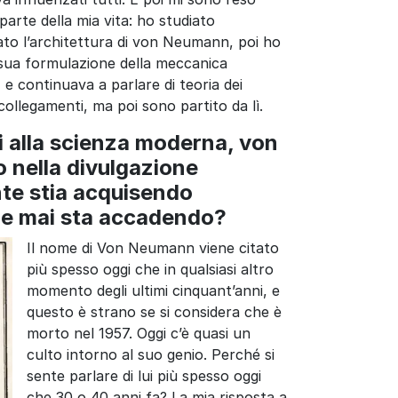
rte della mia vita: ho studiato
ato l’architettura di von Neumann, poi ho
 sua formulazione della meccanica
 e continuava a parlare di teoria dei
 collegamenti, ma poi sono partito da lì.
i alla scienza moderna, von
nella divulgazione
te stia acquisendo
me mai sta accadendo?
Il nome di Von Neumann viene citato
più spesso oggi che in qualsiasi altro
momento degli ultimi cinquant’anni, e
questo è strano se si considera che è
morto nel 1957. Oggi c’è quasi un
culto intorno al suo genio. Perché si
sente parlare di lui più spesso oggi
che 30 o 40 anni fa? La mia risposta a