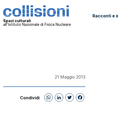
Salta al contenuto
Collisioni – INFN
Racconti e i
Navigazione principale
Spazi culturali
all'Istituto Nazionale di Fisica Nucleare
21 Maggio 2013
WhatsApp
LinkedIn
Twitter
Facebo
Condividi