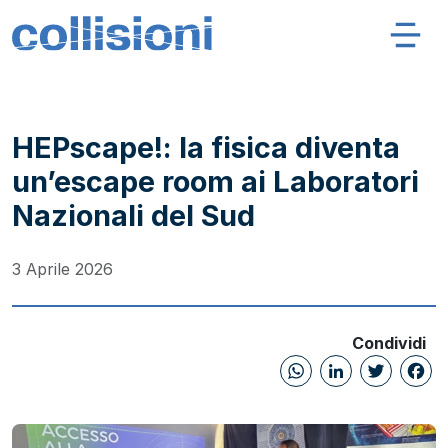
Salta al contenuto
Navigazione principale
Collisioni – INFN
HEPscape!: la fisica diventa
un’escape room ai Laboratori
Nazionali del Sud
3 Aprile 2026
Condividi
WhatsAp
Linked
Twi