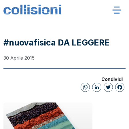
Salta al contenuto
Navigazione principale
Collisioni – INFN
#nuovafisica DA LEGGERE
30 Aprile 2015
Condividi
WhatsAp
Linked
Twi