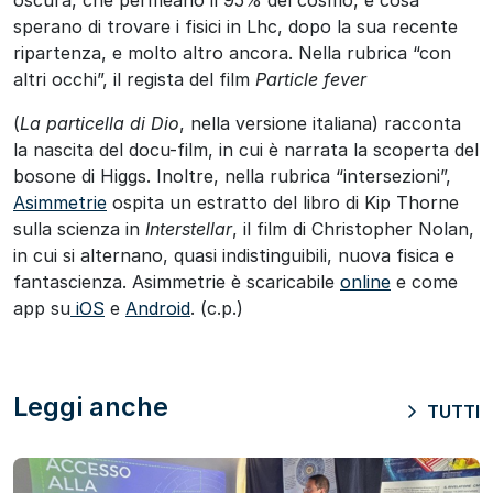
oscura, che permeano il 95% del cosmo, e cosa
sperano di trovare i fisici in Lhc, dopo la sua recente
ripartenza, e molto altro ancora. Nella rubrica “con
altri occhi”, il regista del film
Particle fever
(
La particella di Dio
, nella versione italiana) racconta
la nascita del docu-film, in cui è narrata la scoperta del
bosone di Higgs. Inoltre, nella rubrica “intersezioni”,
Asimmetrie
ospita un estratto del libro di Kip Thorne
sulla scienza in
Interstellar
, il film di Christopher Nolan,
in cui si alternano, quasi indistinguibili, nuova fisica e
fantascienza. Asimmetrie è scaricabile
online
e come
app su
iOS
e
Android
. (c.p.)
Leggi anche
TUTTI