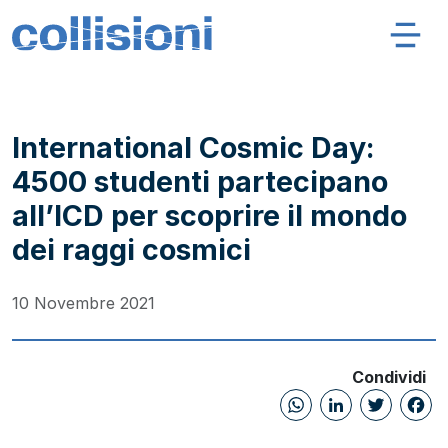
Salta al contenuto
Navigazione principale
Collisioni – INFN
International Cosmic Day:
4500 studenti partecipano
all’ICD per scoprire il mondo
dei raggi cosmici
10 Novembre 2021
Condividi
WhatsAp
Linked
Twi