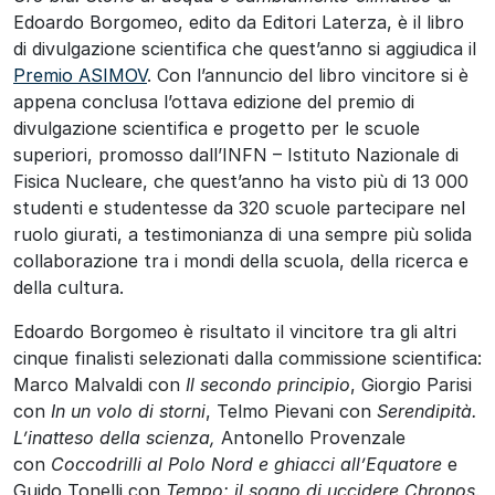
Edoardo Borgomeo, edito da Editori Laterza, è il libro
di divulgazione scientifica che quest’anno si aggiudica il
Premio ASIMOV
. Con l’annuncio del libro vincitore si è
appena conclusa l’ottava edizione del premio di
divulgazione scientifica e progetto per le scuole
superiori, promosso dall’INFN – Istituto Nazionale di
Fisica Nucleare, che quest’anno ha visto più di 13 000
studenti e studentesse da 320 scuole partecipare nel
ruolo giurati, a testimonianza di una sempre più solida
collaborazione tra i mondi della scuola, della ricerca e
della cultura.
Edoardo Borgomeo è risultato il vincitore tra gli altri
cinque finalisti selezionati dalla commissione scientifica:
Marco Malvaldi con
Il secondo principio
, Giorgio Parisi
con
In un volo di storni
, Telmo Pievani con
Serendipità.
L’inatteso della scienza,
Antonello Provenzale
con
Coccodrilli al Polo Nord e ghiacci all’Equatore
e
Guido Tonelli con
Tempo: il sogno di uccidere Chronos
.