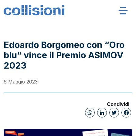
Salta al contenuto
Navigazione principale
Collisioni – INFN
Edoardo Borgomeo con “Oro
blu” vince il Premio ASIMOV
2023
6 Maggio 2023
Condividi
WhatsAp
Linked
Twi