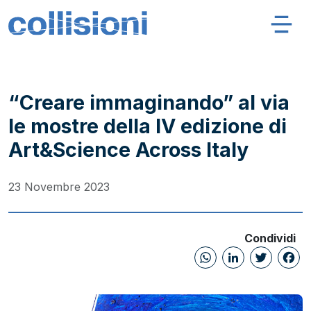
Salta al contenuto
Navigazione principale
Collisioni – INFN
“Creare immaginando” al via
le mostre della IV edizione di
Art&Science Across Italy
23 Novembre 2023
Condividi
WhatsAp
Linked
Twi