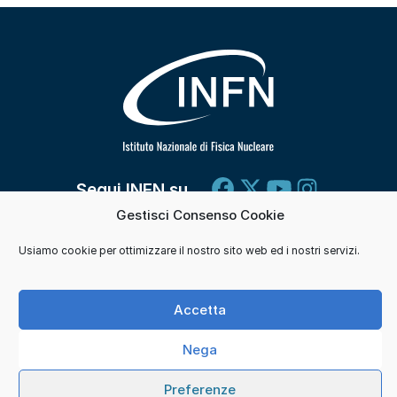
Segui INFN su
Gestisci Consenso Cookie
Usiamo cookie per ottimizzare il nostro sito web ed i nostri servizi.
Contatti
Cookie e consensi
Privacy
Credits
Accetta
© 2026 Istituto Nazionale di Fisica Nucleare. Tutti i
Nega
diritti sono riservati.
Preferenze