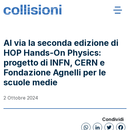
Salta al contenuto
Navigazione principale
Collisioni – INFN
Al via la seconda edizione di
HOP Hands-On Physics:
progetto di INFN, CERN e
Fondazione Agnelli per le
scuole medie
2 Ottobre 2024
Condividi
WhatsAp
Linked
Twi