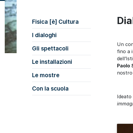
Dia
Fisica [è] Cultura
I dialoghi
Un con
Gli spettacoli
fino a 
dell’Is
Le installazioni
Paolo 
nostro
Le mostre
Con la scuola
Ideato
immagi