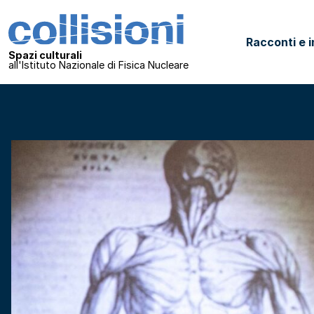
Salta al contenuto
Collisioni – INFN
Racconti e i
Navigazione principale
Spazi culturali
all'Istituto Nazionale di Fisica Nucleare