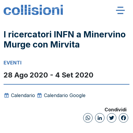
Salta al contenuto
Navigazione principale
Collisioni – INFN
I ricercatori INFN a Minervino
Murge con Mirvita
EVENTI
28 Ago 2020 - 4 Set 2020
Calendario
Calendario Google
Condividi
WhatsAp
Linked
Twi