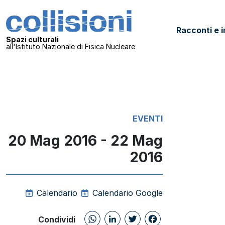
Salta al contenuto
Collisioni – INFN
Racconti e i
Navigazione principale
Spazi culturali
all'Istituto Nazionale di Fisica Nucleare
EVENTI
20 Mag 2016 - 22 Mag
2016
Calendario
Calendario Google
WhatsApp
LinkedIn
Twitter
Facebo
Condividi