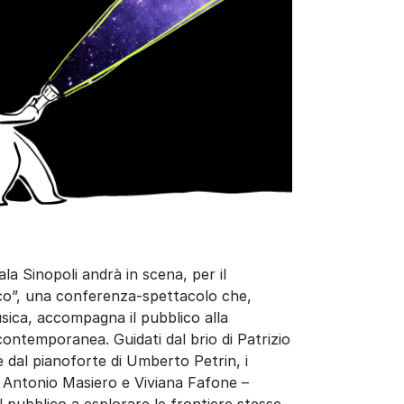
la Sinopoli andrà in scena, per il
ico”, una conferenza-spettacolo che,
sica, accompagna il pubblico alla
a contemporanea. Guidati dal brio di Patrizio
e dal pianoforte di Umberto Petrin, i
i, Antonio Masiero e Viviana Fafone –
l pubblico a esplorare le frontiere stesse