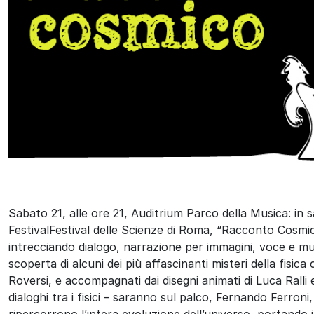
Sabato 21, alle ore 21, Auditrium Parco della Musica: in sa
FestivalFestival delle Scienze di Roma, “Racconto Cosm
intrecciando dialogo, narrazione per immagini, voce e mu
scoperta di alcuni dei più affascinanti misteri della fisic
Roversi, e accompagnati dai disegni animati di Luca Ralli 
dialoghi tra i fisici – saranno sul palco, Fernando Ferron
ripercorrono l’intera evoluzione dell’universo, portando i