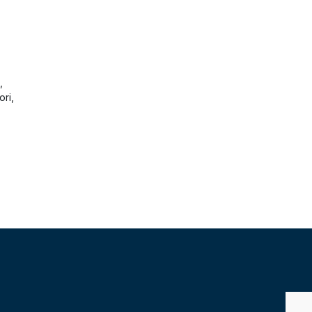
,
ori,