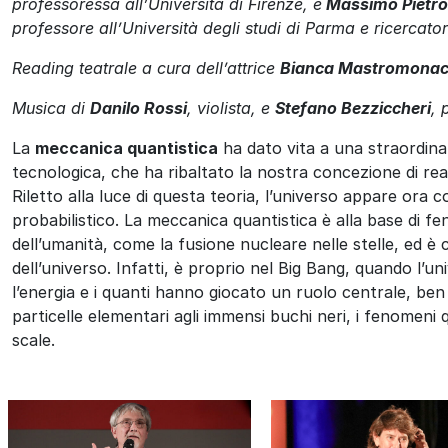
professoressa all’Università di Firenze
,
e
Massimo Pietro
professore all’Università degli studi di Parma e ricercat
Reading teatrale a cura dell’attrice
Bianca Mastromona
Musica di
Danilo Rossi
, violista, e
Stefano
Bezziccheri
, 
La
meccanica quantistica
ha dato vita a una straordinar
tecnologica, che ha ribaltato la nostra concezione di re
Riletto alla luce di questa teoria, l’universo appare ora 
probabilistico.
La meccanica quantistica è alla base di fe
dell’umanità, come la fusione nucleare nelle stelle, ed è 
dell’universo. Infatti, è proprio nel Big Bang, quando l’un
l’energia e i quanti hanno giocato un ruolo centrale, ben
particelle elementari agli immensi buchi neri, i fenomeni 
scale.