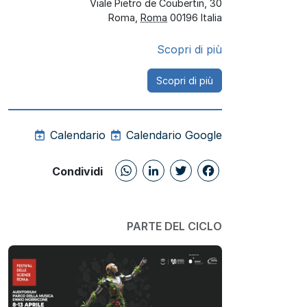
Viale Pietro de Coubertin, 30
Roma
,
Roma
00196
Italia
Scopri di più
Scopri di più
Calendario
Calendario Google
WhatsApp
LinkedIn
Twitter
Facebo
Condividi
PARTE DEL CICLO