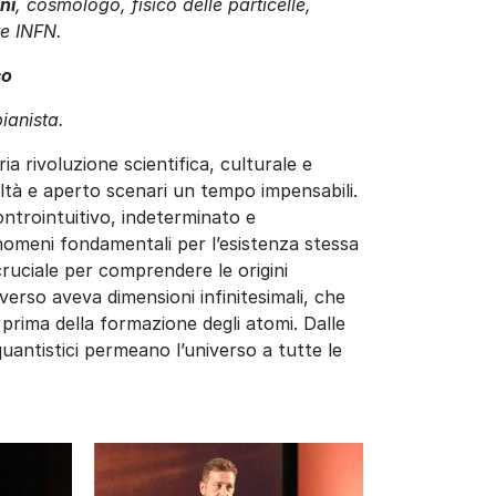
ni
,
cosmologo, fisico delle particelle,
ore INFN.
co
pianista.
ia rivoluzione scientifica, culturale e
altà e aperto scenari un tempo impensabili.
controintuitivo, indeterminato e
nomeni fondamentali per l’esistenza stessa
cruciale per comprendere le origini
iverso aveva dimensioni infinitesimali, che
 prima della formazione degli atomi. Dalle
quantistici permeano l’universo a tutte le