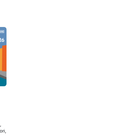
,
ori,