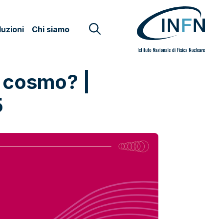
uzioni
Chi siamo
l cosmo? |
5