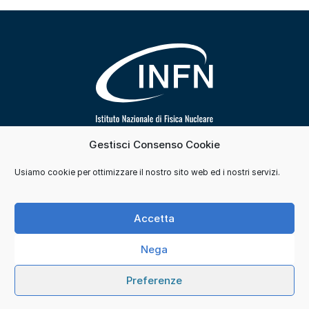
Gestisci Consenso Cookie
Segui INFN su
Usiamo cookie per ottimizzare il nostro sito web ed i nostri servizi.
Contatti
Cookie e consensi
Privacy
Accetta
Credits
Nega
© 2026 Istituto Nazionale di Fisica Nucleare. Tutti i
Preferenze
diritti sono riservati.