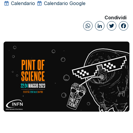
Calendario
Calendario Google
Condividi
WhatsAp
Linked
Twi