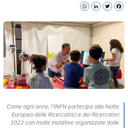
WhatsAp
Linked
Twi
Come ogni anno, l’INFN partecipa alla Notte
Europea delle Ricercatrici e dei Ricercatori
2022 con molte iniziative organizzate dalle