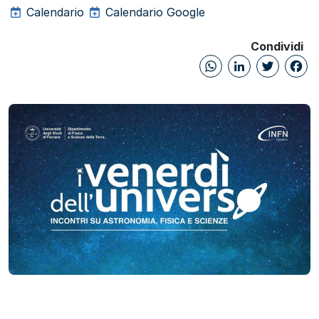
Calendario
Calendario Google
Condividi
WhatsAp
Linked
Twi