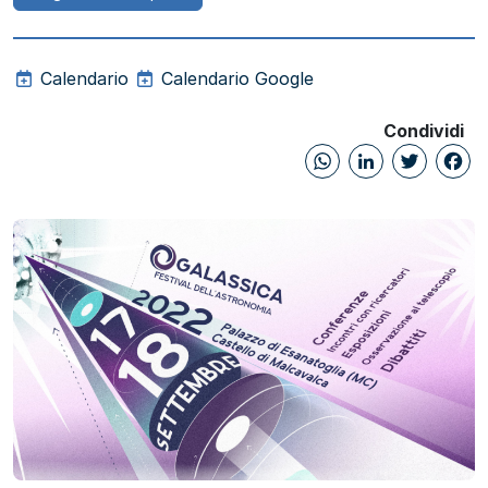
Calendario
Calendario Google
Condividi
WhatsAp
Linked
Twi