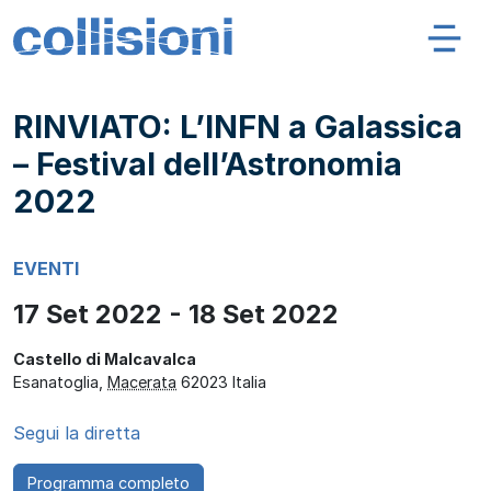
Salta al contenuto
Navigazione principale
Collisioni – INFN
RINVIATO: L’INFN a Galassica
– Festival dell’Astronomia
2022
EVENTI
17 Set 2022 - 18 Set 2022
Castello di Malcavalca
Esanatoglia
,
Macerata
62023
Italia
Segui la diretta
Programma completo