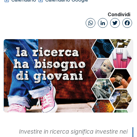
Condividi
WhatsAp
Linked
Twi
Investire in ricerca significa investire nei