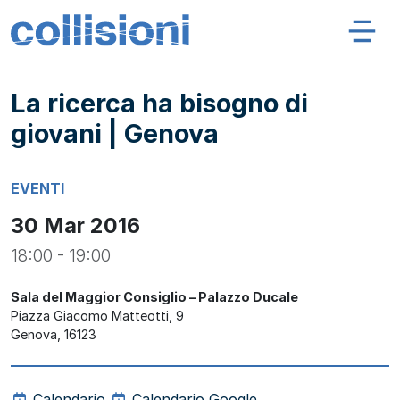
Salta al contenuto
Navigazione principale
Collisioni – INFN
La ricerca ha bisogno di
giovani | Genova
EVENTI
30 Mar 2016
18:00 - 19:00
Sala del Maggior Consiglio – Palazzo Ducale
Piazza Giacomo Matteotti, 9
Genova
,
16123
Calendario
Calendario Google