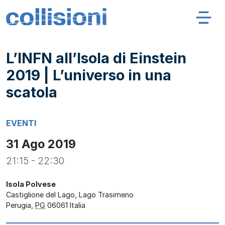
Salta al contenuto
Navigazione principale
Collisioni – INFN
L’INFN all’Isola di Einstein
2019 | L’universo in una
scatola
EVENTI
31 Ago 2019
21:15 - 22:30
Isola Polvese
Castiglione del Lago, Lago Trasimeno
Perugia
,
PG
06061
Italia