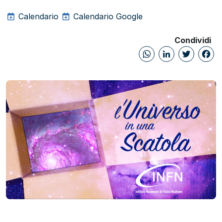
Calendario
Calendario Google
Condividi
WhatsAp
Linked
Twi