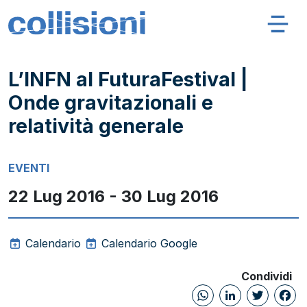
Salta al contenuto
Navigazione principale
Collisioni – INFN
L’INFN al FuturaFestival |
Onde gravitazionali e
relatività generale
EVENTI
22 Lug 2016 - 30 Lug 2016
Calendario
Calendario Google
Condividi
WhatsAp
Linked
Twi