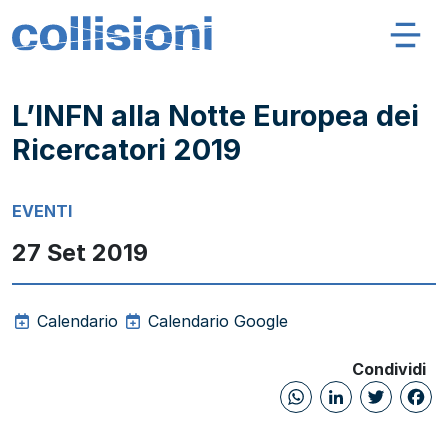
Salta al contenuto
Navigazione principale
Collisioni – INFN
L’INFN alla Notte Europea dei
Ricercatori 2019
EVENTI
27 Set 2019
Calendario
Calendario Google
Condividi
WhatsAp
Linked
Twi