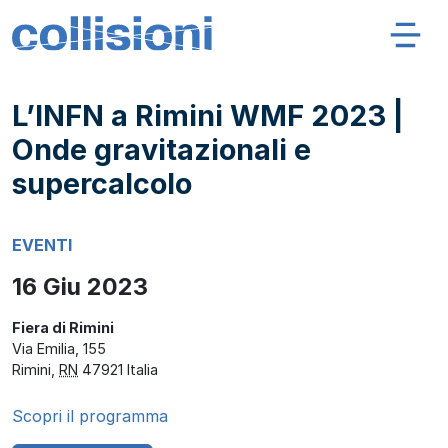
Salta al contenuto
Navigazione principale
Collisioni – INFN
L’INFN a Rimini WMF 2023 |
Onde gravitazionali e
supercalcolo
EVENTI
16 Giu 2023
Fiera di Rimini
Via Emilia, 155
Rimini
,
RN
47921
Italia
Scopri il programma