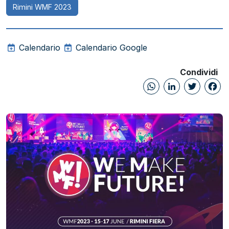
Rimini WMF 2023
Calendario
Calendario Google
Condividi
WhatsAp
Linked
Twi