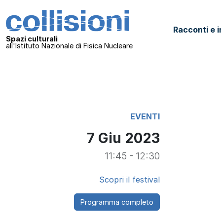
Salta al contenuto
Collisioni – INFN
Racconti e i
Navigazione principale
Spazi culturali
all'Istituto Nazionale di Fisica Nucleare
EVENTI
7 Giu 2023
11:45 - 12:30
Scopri il festival
Programma completo