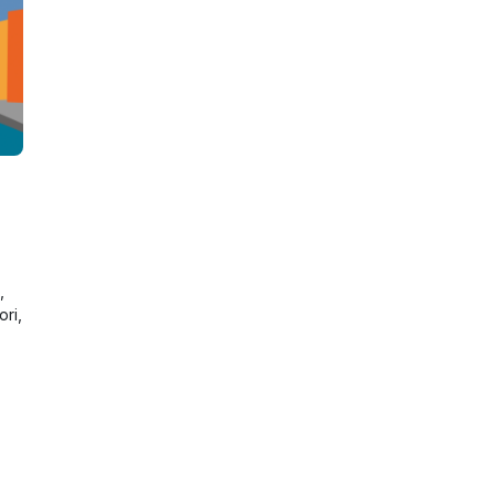
,
ori,