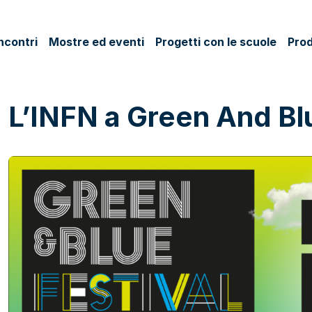
ncontri
Mostre ed eventi
Progetti con le scuole
Prod
L’INFN a Green And Blu