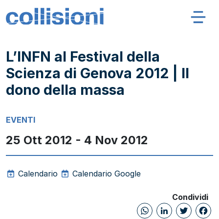
Salta al contenuto
Navigazione principale
Collisioni – INFN
L’INFN al Festival della
Scienza di Genova 2012 | Il
dono della massa
EVENTI
25 Ott 2012 - 4 Nov 2012
Calendario
Calendario Google
Condividi
WhatsAp
Linked
Twi