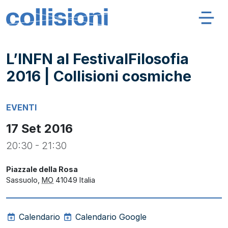
Salta al contenuto
Navigazione principale
Collisioni – INFN
L’INFN al FestivalFilosofia
2016 | Collisioni cosmiche
EVENTI
17 Set 2016
20:30 - 21:30
Piazzale della Rosa
Sassuolo
,
MO
41049
Italia
Calendario
Calendario Google