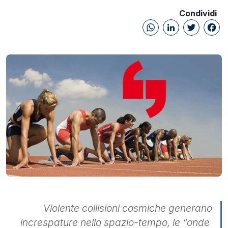
Condividi
WhatsAp
Linked
Twi
Violente collisioni cosmiche generano
increspature nello spazio-tempo, le “onde