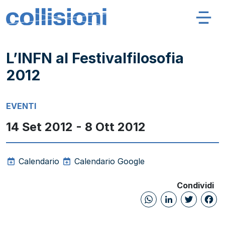
Salta al contenuto
Navigazione principale
Collisioni – INFN
L’INFN al Festivalfilosofia
2012
EVENTI
14 Set 2012 - 8 Ott 2012
Calendario
Calendario Google
Condividi
WhatsAp
Linked
Twi