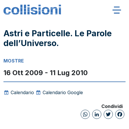
Salta al contenuto
Navigazione principale
Collisioni – INFN
Astri e Particelle. Le Parole
dell’Universo.
MOSTRE
16 Ott 2009 - 11 Lug 2010
Calendario
Calendario Google
Condividi
WhatsAp
Linked
Twi