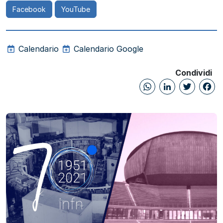
Facebook
YouTube
Calendario
Calendario Google
Condividi
WhatsAp
Linked
Twi