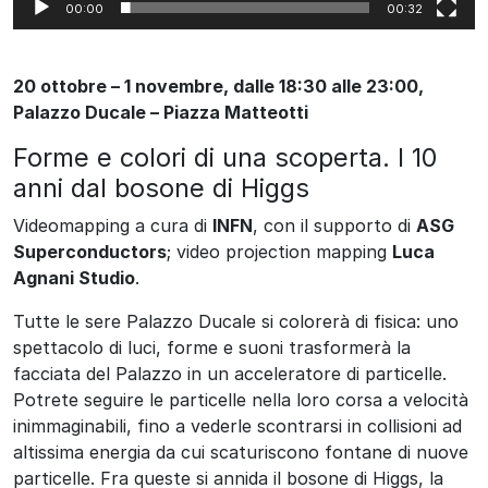
00:00
00:32
20 ottobre – 1 novembre,
dalle 18:30 alle 23:00,
Palazzo Ducale –
Piazza M
atteotti
Forme e colori di una scoperta. I 10
anni dal bosone di Higgs
Videomapping a cura di
INFN
, con il supporto di
ASG
Superconductors
; video projection mapping
Luca
Agnani Studio
.
Tutte le sere Palazzo Ducale si colorerà di fisica: uno
spettacolo di luci, forme e suoni trasformerà la
facciata del Palazzo in un acceleratore di particelle.
Potrete seguire le particelle nella loro corsa a velocità
inimmaginabili, fino a vederle scontrarsi in collisioni ad
altissima energia da cui scaturiscono fontane di nuove
particelle. Fra queste si annida il bosone di Higgs, la