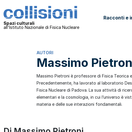
Salta al contenuto
Collisioni – INFN
Racconti e i
Navigazione principale
Spazi culturali
all'Istituto Nazionale di Fisica Nucleare
AUTORI
Massimo Pietron
Massimo Pietroni è professore di Fisica Teorica e
Precedentemente, ha lavorato al laboratorio Desy
Fisica Nucleare di Padova. La sua attività di ricer
elementari e la cosmologia, in cui l’universo è vis
materia e delle sue interazioni fondamentali.
Di Massimo Pietroni