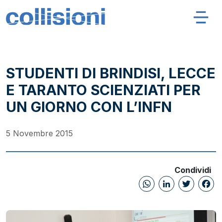
Salta al contenuto
Navigazione principale
Collisioni – INFN
STUDENTI DI BRINDISI, LECCE
E TARANTO SCIENZIATI PER
UN GIORNO CON L’INFN
5 Novembre 2015
Condividi
WhatsAp
Linked
Twi