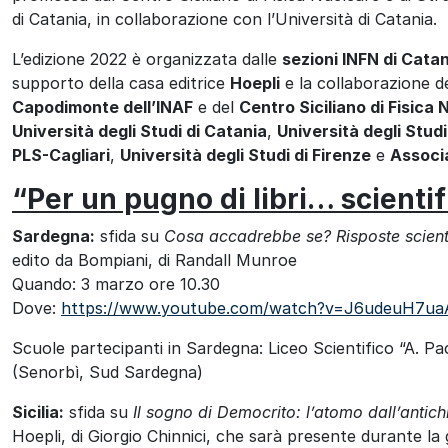
di Catania, in collaborazione con l’Università di Catania.
L’edizione 2022 è organizzata dalle
sezioni INFN di Cata
supporto della casa editrice
Hoepli
e la collaborazione de
Capodimonte dell’INAF
e del
Centro Siciliano di Fisica 
Università degli Studi di Catania
,
Università degli Studi
PLS-Cagliari
,
Università degli Studi di Firenze
e
Associ
“Per un pugno di libri… scienti
Sardegna:
sfida su
Cosa accadrebbe se? Risposte scient
edito da Bompiani, di Randall Munroe
Quando: 3 marzo ore 10.30
Dove:
https://www.youtube.com/watch?v=J6udeuH7ua
Scuole partecipanti in Sardegna: Liceo Scientifico “A. Pacin
(Senorbì, Sud Sardegna)
Sicilia:
sfida su
Il sogno di Democrito: l’atomo dall’antic
Hoepli, di Giorgio Chinnici, che sarà presente durante la 