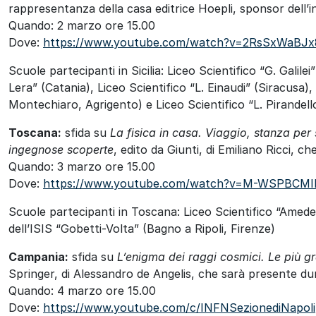
rappresentanza della casa editrice Hoepli, sponsor dell’in
Quando: 2 marzo ore 15.00
Dove:
https://www.youtube.com/watch?v=2RsSxWaBJx
Scuole partecipanti in Sicilia: Liceo Scientifico “G. Galilei
Lera” (Catania), Liceo Scientifico “L. Einaudi” (Siracusa),
Montechiaro, Agrigento) e Liceo Scientifico “L. Pirandel
Toscana:
sfida su
La fisica in casa. Viaggio, stanza per 
ingegnose scoperte
, edito da Giunti, di Emiliano Ricci, 
Quando: 3 marzo ore 15.00
Dove:
https://www.youtube.com/watch?v=M-WSPBCMI
Scuole partecipanti in Toscana: Liceo Scientifico “Amedeo 
dell’ISIS “Gobetti-Volta” (Bagno a Ripoli, Firenze)
Campania:
sfida su
L’enigma dei raggi cosmici. Le più gr
Springer, di Alessandro de Angelis, che sarà presente du
Quando: 4 marzo ore 15.00
Dove:
https://www.youtube.com/c/INFNSezionediNapoli