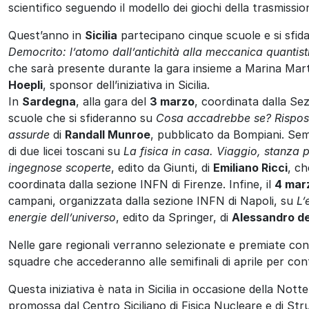
scientifico seguendo il modello dei giochi della trasmissio
Quest’anno in
Sicilia
partecipano cinque scuole e si sfida
Democrito: l’atomo dall’antichità alla meccanica quantist
che sarà presente durante la gara insieme a Marina Marte
Hoepli
, sponsor dell’iniziativa in Sicilia.
In
Sardegna
, alla gara del
3 marzo
, coordinata dalla Se
scuole che si sfideranno su
Cosa accadrebbe se? Rispost
assurde
di
Randall Munroe
, pubblicato da Bompiani. Sem
di due licei toscani su
La fisica in casa. Viaggio, stanza p
ingegnose scoperte
, edito da Giunti, di
Emiliano Ricci
, c
coordinata dalla sezione INFN di Firenze. Infine, il
4 mar
campani, organizzata dalla sezione INFN di Napoli, su
L’
energie dell’universo
, edito da Springer, di
Alessandro de
Nelle gare regionali verranno selezionate e premiate con 
squadre che accederanno alle semifinali di aprile per con
Questa iniziativa è nata in Sicilia in occasione della Not
promossa dal Centro Siciliano di Fisica Nucleare e di Str