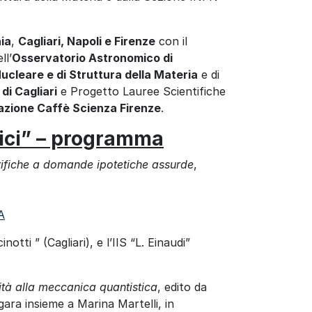
nia
,
Cagliari, Napoli e Firenze
con il
ll’
Osservatorio Astronomico di
Nucleare e di Struttura della Materia
e di
 di Cagliari
e Progetto Lauree Scientifiche
azione Caffè Scienza Firenze
.
fici” – programma
ifiche a domande ipotetiche assurde
,
A
otti ” (Cagliari), e l’IIS “L. Einaudi”
hità alla meccanica quantistica
, edito da
gara insieme a Marina Martelli, in