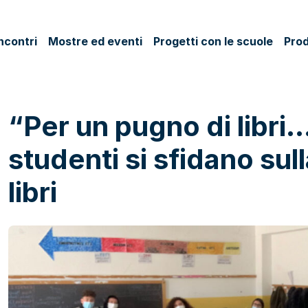
ncontri
Mostre ed eventi
Progetti con le scuole
Prod
“Per un pugno di libri…
studenti si sfidano sul
libri
ok