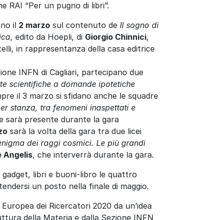
ne RAI “Per un pugno di libri”.
no il
2 marzo
sul contenuto de
Il sogno di
ica
, edito da Hoepli, di
Giorgio Chinnici
,
lli, in rappresentanza della casa editrice
zione INFN di Cagliari, partecipano due
e scientifiche a domande ipotetiche
pre il 3 marzo si sfidano anche le squadre
er stanza, tra fenomeni inaspettati e
he sarà presente durante la gara
zo
sarà la volta della gara tra due licei
enigma dei raggi cosmici. Le più grandi
 Angelis
, che interverrà durante la gara.
gadget, libri e buoni-libro le quattro
tendersi un posto nella finale di maggio.
te Europea dei Ricercatori 2020 da un’idea
uttura della Materia e dalla Sezione INFN