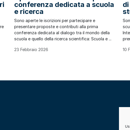
ri
conferenza dedicata a scuola
di
e ricerca
st
Sono aperte le iscrizioni per partecipare e
Son
are
presentare proposte e contributi alla prima
scuo
conferenza dedicata al dialogo tra il mondo della
Int
scuola e quello della ricerca scientifica: Scuola e ...
pre
23 Febbraio 2026
10 
Usi